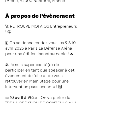
l'Arche, 92000 Nanterre, France
À propos de l'évènement
🚀 RETROUVE MOI À Go Entrepreneurs 
! 🤩
🗓️ On se donne rendez-vous les 9 & 10 
avril 2025 à Paris La Défense Aréna 
pour une édition incontournable ! 🔥
🎤 Je suis super excité(e) de 
participer en tant que speaker à cet 
événement de folie et de vous 
retrouver en Main Stage pour une 
intervention passionnante ! 🙌
📅 
10 avril à 9h25
 – On va parler de 
“DE LA CRÉATION DE CONTENUS À LA 
CRÉATION D’ENTREPRISE : IL N’Y A 
QU’UN LIKE !” 💡💼