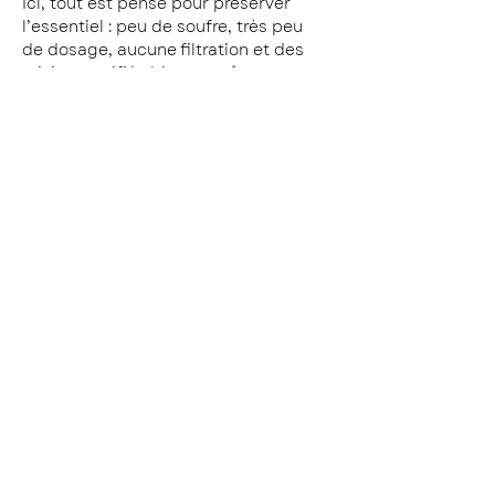
Ici, tout est pensé pour préserver 
l’essentiel : peu de soufre, très peu 
de dosage, aucune filtration et des 
raisins certifiés bio aux arômes 
généreux, portés par une belle 
fraîcheur minérale. Les sols 
kimméridgiens révèlent toute la 
richesse des cépages champenois, 
avec le Pinot Noir en signature, mais 
aussi des variétés rares comme le 
Petit Meslier, le Blanc Vrai ou 
l’Arbanne.
Précurseurs des champagnes bruts 
nature, Michel…
Plus >