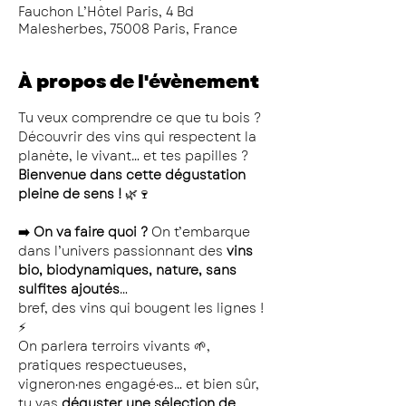
Fauchon L’Hôtel Paris, 4 Bd
Malesherbes, 75008 Paris, France
À propos de l'évènement
Tu veux comprendre ce que tu bois ? 
Découvrir des vins qui respectent la 
planète, le vivant… et tes papilles ? 
Bienvenue dans cette dégustation 
pleine de sens !
 🌿🍷
➡️ On va faire quoi ? 
On t’embarque 
dans l’univers passionnant des 
vins 
bio, biodynamiques, nature, sans 
sulfites ajoutés
… 
bref, des vins qui bougent les lignes ! 
⚡
On parlera terroirs vivants 🌱, 
pratiques respectueuses, 
vigneron·nes engagé·es… et bien sûr, 
tu vas 
déguster une sélection de 