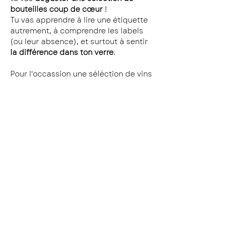
bouteilles coup de cœur
 ! 
Tu vas apprendre à lire une étiquette 
autrement, à comprendre les labels 
(ou leur absence), et surtout à sentir 
la différence dans ton verre
.
Pour l'occassion une séléction de vins 
"Repaire de 
pépites by 
Bacchus" ❤️la 
référence du caviste 
parisien !
Champagne BIO : Chassenay 
d'Arce, Origine 
Bourgogne Rouge BIO : Dominique 
Guyon, Hautes Côtes de Nuits 
Rouge, 2022