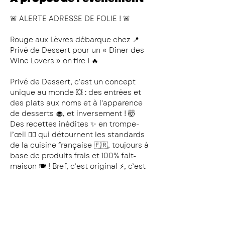
🚨 ALERTE ADRESSE DE FOLIE ! 🚨
Rouge aux Lèvres débarque chez 📍
Privé de Dessert pour un « Dîner des 
Wine Lovers » on fire ! 🔥
Privé de Dessert, c’est un concept 
unique au monde 💥 : des entrées et 
des plats aux noms et à l'apparence 
de desserts 🧁, et inversement ! 🤯 
Des recettes inédites ✨ en trompe-
l’œil 😵‍💫 qui détournent les standards 
de la cuisine française 🇫🇷, toujours à 
base de produits frais et 100% fait-
maison 🍽️ ! Bref, c’est original ⚡️, c’est 
gourmand 😋, c’est fun 🤪 : tout ce 
qu’on aime pour une « Dîner des 
Wine Lovers » 🍷 Rouge aux Lèvres ! 💋
👨🏼‍🍳 Le Menu en exclu !