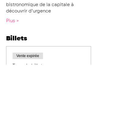
bistronomique de la capitale à 
découvrir d’urgence
Plus >
Billets
Vente expirée
Type de billet
Tarif membre
Prix
69,00 €
Vente expirée
Type de billet