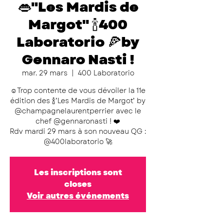
👄"Les Mardis de
Margot" 🍾400
Laboratorio 🍕by
Gennaro Nasti !
mar. 29 mars
  |  
400 Laboratorio
☺️Trop contente de vous dévoiler la 11e
édition des 🍾’Les Mardis de Margot’ by
@champagnelaurentperrier avec le
chef @gennaronasti ! ❤️
Rdv mardi 29 mars à son nouveau QG :
@400laboratorio 🚀
Les inscriptions sont
closes
Voir autres événements